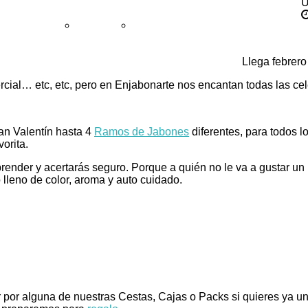
U
untas frecuentes
Aviso legal
Política de privacidad
Llega febrero
cial… etc, etc, pero en Enjabonarte nos encantan todas las ce
an Valentín hasta 4
Ramos de Jabones
diferentes, para todos 
orita.
nder y acertarás seguro. Porque a quién no le va a gustar un re
lleno de color, aroma y auto cuidado.
r alguna de nuestras Cestas, Cajas o Packs si quieres ya un 