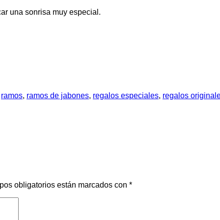
ar una sonrisa muy especial.
,
ramos
,
ramos de jabones
,
regalos especiales
,
regalos original
pos obligatorios están marcados con
*