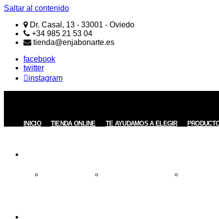
Saltar al contenido
Dr. Casal, 13 - 33001 - Oviedo
+34 985 21 53 04
tienda@enjabonarte.es
facebook
twitter
instagram
ENJABONARTE
Jabones
Naturales
Artesanos
INICIO
TIENDA ONLINE
TE AYUDAMOS A ELEGIR
PRODUCT
REGALOS
Todos los Regalos
Regalos de menos de 15€
Regalos entre
INFORMACIÓN