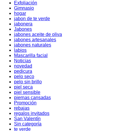
Exfoliación
Gimnasio
hogar
jabon de te verde
jabonera
Jabones
jabones aceite de oliva
jabones artesanales
jabones naturales
labios
Mascarilla facial
Noticias
novedad
pedicura
pelo seco
pelo sin brillo
piel seca
piel sensible
piernas cansadas
Promoción
rebajas
regalos invitados
San Valentín
Sin categoría
te verde