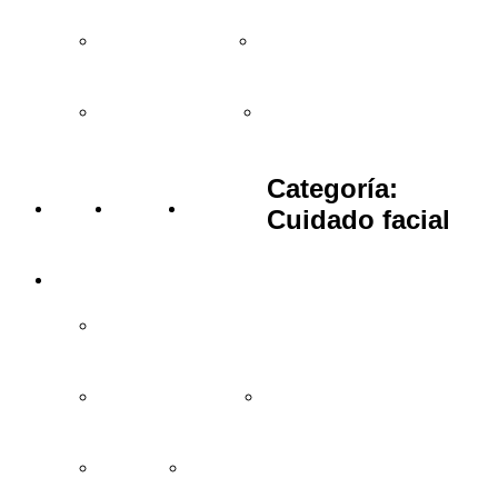
Regalos entre 15 y 25€
Regalos entre 25 y 35€
Regalos de más de 35€
Bodas y eventos
Categoría:
BLOG
VÍDEOS
TIENDAS
Cuidado facial
INFORMACIÓN
Cómo comprar y condiciones
Garantía de devolución
Preguntas frecuentes
Aviso legal
Política de privacidad