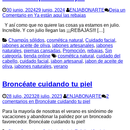
30 junio, 2024
29 junio, 2024
ENJABONARTE
Deja un
Comentario
en Ya están aquí las rebajas
Y así como que no quiere las cosas ya estamos en julio.
Increíble. Y con julio llegan las ¡¡¡REBAJAS!!! […]
Champús sólidos
,
cosmética natural
,
Cuidado facial
,
jabones aceite de oliva
,
jabones artesanales
,
jabones
naturales
,
piernas cansadas
,
Promoción
,
rebajas
,
Sin
categoría
,
tienda online
cosmética natural
,
cuidado del
cabello
,
cuidado facial
,
jabon artesanal
,
jabon de aceite de
oliva
,
jabones naturales
,
verano
Broncéate cuidando tu piel
28 julio, 2023
28 julio, 2023
ENJABONARTE
2
comentarios
en Broncéate cuidando tu piel
Para la mayoría de nosotras el verano es sinónimo de
vacaciones y abandonar la palidez por un bronceado
favorecedor. Broncéate cuidando tu piel!