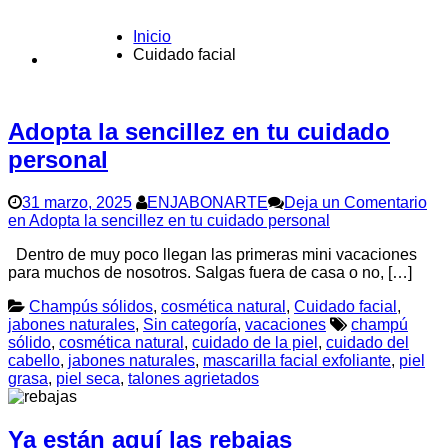
Inicio
Cuidado facial
CONTACTO
Adopta la sencillez en tu cuidado
personal
31 marzo, 2025
ENJABONARTE
Deja un Comentario
en Adopta la sencillez en tu cuidado personal
Dentro de muy poco llegan las primeras mini vacaciones
para muchos de nosotros. Salgas fuera de casa o no, […]
Champús sólidos
,
cosmética natural
,
Cuidado facial
,
jabones naturales
,
Sin categoría
,
vacaciones
champú
sólido
,
cosmética natural
,
cuidado de la piel
,
cuidado del
cabello
,
jabones naturales
,
mascarilla facial exfoliante
,
piel
grasa
,
piel seca
,
talones agrietados
Ya están aquí las rebajas