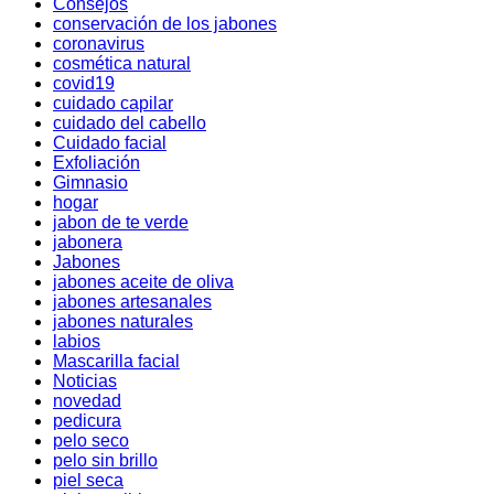
Consejos
conservación de los jabones
coronavirus
cosmética natural
covid19
cuidado capilar
cuidado del cabello
Cuidado facial
Exfoliación
Gimnasio
hogar
jabon de te verde
jabonera
Jabones
jabones aceite de oliva
jabones artesanales
jabones naturales
labios
Mascarilla facial
Noticias
novedad
pedicura
pelo seco
pelo sin brillo
piel seca