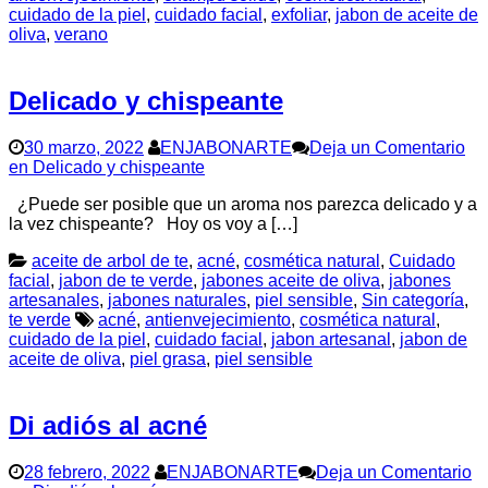
cuidado de la piel
,
cuidado facial
,
exfoliar
,
jabon de aceite de
oliva
,
verano
Delicado y chispeante
30 marzo, 2022
ENJABONARTE
Deja un Comentario
en Delicado y chispeante
¿Puede ser posible que un aroma nos parezca delicado y a
la vez chispeante? Hoy os voy a […]
aceite de arbol de te
,
acné
,
cosmética natural
,
Cuidado
facial
,
jabon de te verde
,
jabones aceite de oliva
,
jabones
artesanales
,
jabones naturales
,
piel sensible
,
Sin categoría
,
te verde
acné
,
antienvejecimiento
,
cosmética natural
,
cuidado de la piel
,
cuidado facial
,
jabon artesanal
,
jabon de
aceite de oliva
,
piel grasa
,
piel sensible
Di adiós al acné
28 febrero, 2022
ENJABONARTE
Deja un Comentario