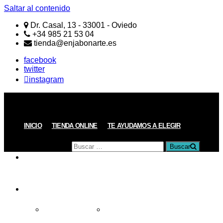
Saltar al contenido
Dr. Casal, 13 - 33001 - Oviedo
+34 985 21 53 04
tienda@enjabonarte.es
facebook
twitter
instagram
ENJABONARTE
Jabones
Naturales
Artesanos
Buscar
INICIO
TIENDA ONLINE
TE AYUDAMOS A ELEGIR
por:
Buscar
PRODUCTOS
REGALOS
Todos los Regalos
Regalos de menos de 15€