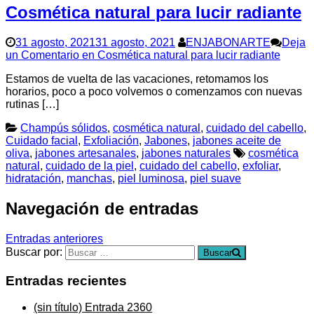
Cosmética natural para lucir radiante
31 agosto, 2021
31 agosto, 2021
ENJABONARTE
Deja
un Comentario
en Cosmética natural para lucir radiante
Estamos de vuelta de las vacaciones, retomamos los
horarios, poco a poco volvemos o comenzamos con nuevas
rutinas […]
Champús sólidos
,
cosmética natural
,
cuidado del cabello
,
Cuidado facial
,
Exfoliación
,
Jabones
,
jabones aceite de
oliva
,
jabones artesanales
,
jabones naturales
cosmética
natural
,
cuidado de la piel
,
cuidado del cabello
,
exfoliar
,
hidratación
,
manchas
,
piel luminosa
,
piel suave
Navegación de entradas
Entradas anteriores
Buscar por:
Buscar
Entradas recientes
(sin título)
Entrada 2360