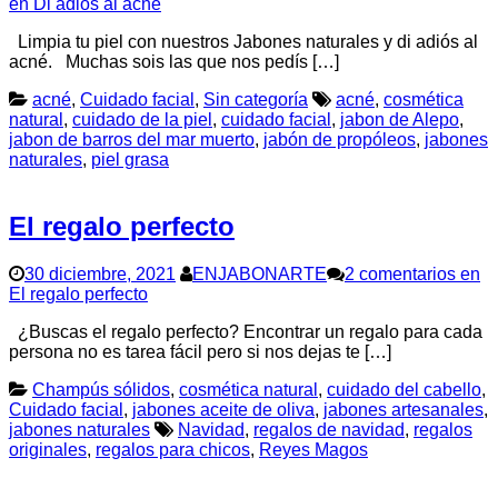
en Di adiós al acné
Limpia tu piel con nuestros Jabones naturales y di adiós al
acné. Muchas sois las que nos pedís […]
acné
,
Cuidado facial
,
Sin categoría
acné
,
cosmética
natural
,
cuidado de la piel
,
cuidado facial
,
jabon de Alepo
,
jabon de barros del mar muerto
,
jabón de propóleos
,
jabones
naturales
,
piel grasa
El regalo perfecto
30 diciembre, 2021
ENJABONARTE
2 comentarios
en
El regalo perfecto
¿Buscas el regalo perfecto? Encontrar un regalo para cada
persona no es tarea fácil pero si nos dejas te […]
Champús sólidos
,
cosmética natural
,
cuidado del cabello
,
Cuidado facial
,
jabones aceite de oliva
,
jabones artesanales
,
jabones naturales
Navidad
,
regalos de navidad
,
regalos
originales
,
regalos para chicos
,
Reyes Magos