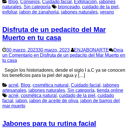
Blog
,
Consejos
,
Cuidado facial
,
Exfoliación
,
jabones
naturales
,
Sin categoría
bronceado
,
cuidado de la piel
,
exfoliar
,
jabon de zanahoria
,
jabones naturales
,
verano
Disfruta de un pedacito del Mar
Muerto en tu casa
30 marzo, 2023
30 marzo, 2023
ENJABONARTE
Deja
un Comentario
en Disfruta de un pedacito del Mar Muerto en
tu casa
Según los historiadores, desde el siglo I a.C ya se conocen
los beneficios para la piel del agua y […]
acné
,
Blog
,
cosmética natural
,
Cuidado facial
,
jabones
artesanales
,
jabones naturales
,
Sin categoría
,
tienda online
acné
,
cosmética natural
,
cuidado de la piel
,
cuidado
facial
,
jabon
,
jabon de aceite de oliva
,
jabon de barros del
mar muerto
Jabones para tu rutina facial