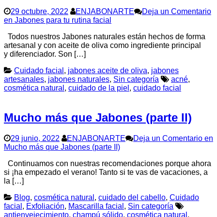
29 octubre, 2022
ENJABONARTE
Deja un Comentario
en Jabones para tu rutina facial
Todos nuestros Jabones naturales están hechos de forma
artesanal y con aceite de oliva como ingrediente principal
y diferenciador. Son […]
Cuidado facial
,
jabones aceite de oliva
,
jabones
artesanales
,
jabones naturales
,
Sin categoría
acné
,
cosmética natural
,
cuidado de la piel
,
cuidado facial
Mucho más que Jabones (parte II)
29 junio, 2022
ENJABONARTE
Deja un Comentario
en
Mucho más que Jabones (parte II)
Continuamos con nuestras recomendaciones porque ahora
si ¡ha empezado el verano! Tanto si te vas de vacaciones, a
la […]
Blog
,
cosmética natural
,
cuidado del cabello
,
Cuidado
facial
,
Exfoliación
,
Mascarilla facial
,
Sin categoría
antienvejecimiento
,
champú sólido
,
cosmética natural
,