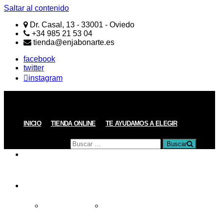
Saltar al contenido
Dr. Casal, 13 - 33001 - Oviedo
+34 985 21 53 04
tienda@enjabonarte.es
facebook
twitter
instagram
ENJABONARTE
Jabones
Naturales
Artesanos
Buscar
INICIO
TIENDA ONLINE
TE AYUDAMOS A ELEGIR
por:
Buscar
PRODUCTOS
REGALOS
Todos los Regalos
Regalos de menos de 15€