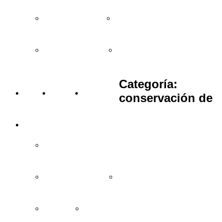
Regalos entre 15 y 25€
Regalos entre 25 y 35€
Regalos de más de 35€
Bodas y eventos
Categoría:
BLOG
VÍDEOS
TIENDAS
conservación de
INFORMACIÓN
Cómo comprar y condiciones
Garantía de devolución
Preguntas frecuentes
Aviso legal
Política de privacidad