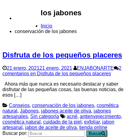
los jabones
CONTACTO
Inicio
conservación de los jabones
Disfruta de los pequeños placeres
21 enero, 2021
21 enero, 2021
ENJABONARTE
2
comentarios
en Disfruta de los pequeños placeres
Ahora más que nunca es necesario destacar y saber
disfrutar de las pequeñas cosas, las buenas noticias, de
esos […]
Consejos
,
conservación de los jabones
,
cosmética
natural
,
Jabones
,
jabones aceite de oliva
,
jabones
artesanales
,
Sin categoría
acné
,
antienvejecimiento
,
cosmética natural
,
cuidado de la piel
,
exfoliar
,
jabon
artesanal
,
jabon de aceite de oliva
,
tienda online
Buscar por:
Buscar