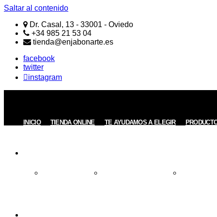
Saltar al contenido
Dr. Casal, 13 - 33001 - Oviedo
+34 985 21 53 04
tienda@enjabonarte.es
facebook
twitter
instagram
ENJABONARTE
Jabones
Naturales
Artesanos
INICIO
TIENDA ONLINE
TE AYUDAMOS A ELEGIR
PRODUCT
REGALOS
Todos los Regalos
Regalos de menos de 15€
Regalos entre
INFORMACIÓN