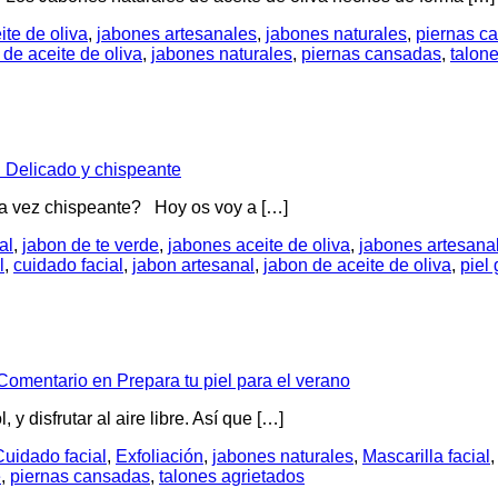
ite de oliva
,
jabones artesanales
,
jabones naturales
,
piernas c
 de aceite de oliva
,
jabones naturales
,
piernas cansadas
,
talon
 Delicado y chispeante
la vez chispeante? Hoy os voy a […]
al
,
jabon de te verde
,
jabones aceite de oliva
,
jabones artesana
l
,
cuidado facial
,
jabon artesanal
,
jabon de aceite de oliva
,
piel
Comentario
en Prepara tu piel para el verano
, y disfrutar al aire libre. Así que […]
Cuidado facial
,
Exfoliación
,
jabones naturales
,
Mascarilla facial
e
,
piernas cansadas
,
talones agrietados