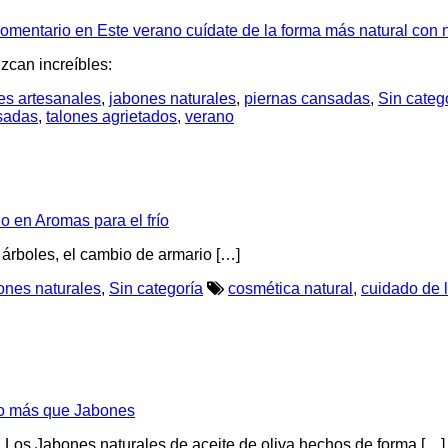
omentario
en Este verano cuídate de la forma más natural con 
uzcan increíbles:
es artesanales
,
jabones naturales
,
piernas cansadas
,
Sin categ
sadas
,
talones agrietados
,
verano
io
en Aromas para el frío
os árboles, el cambio de armario […]
ones naturales
,
Sin categoría
cosmética natural
,
cuidado de l
 más que Jabones
s Jabones naturales de aceite de oliva hechos de forma […]