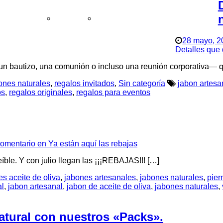
untas frecuentes
Aviso legal
Política de privacidad
28 mayo, 2
Detalles que 
n bautizo, una comunión o incluso una reunión corporativa— 
ones naturales
,
regalos invitados
,
Sin categoría
jabon artesa
os
,
regalos originales
,
regalos para eventos
omentario
en Ya están aquí las rebajas
íble. Y con julio llegan las ¡¡¡REBAJAS!!! […]
s aceite de oliva
,
jabones artesanales
,
jabones naturales
,
pier
al
,
jabon artesanal
,
jabon de aceite de oliva
,
jabones naturales
,
atural con nuestros «Packs».