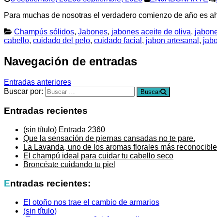
Para muchas de nosotras el verdadero comienzo de año es ah
Champús sólidos
,
Jabones
,
jabones aceite de oliva
,
jabone
cabello
,
cuidado del pelo
,
cuidado facial
,
jabon artesanal
,
jabo
Navegación de entradas
Entradas anteriores
Buscar por:
Buscar
Entradas recientes
(sin título)
Entrada 2360
Que la sensación de piernas cansadas no te pare.
La Lavanda, uno de los aromas florales más reconocible
El champú ideal para cuidar tu cabello seco
Broncéate cuidando tu piel
Entradas recientes:
El otoño nos trae el cambio de armarios
(sin título)