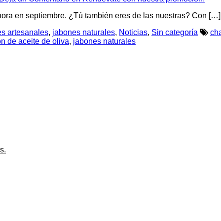
ora en septiembre. ¿Tú también eres de las nuestras? Con […]
s artesanales
,
jabones naturales
,
Noticias
,
Sin categoría
ch
n de aceite de oliva
,
jabones naturales
s.