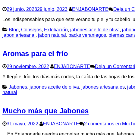
29 junio, 2023
29 junio, 2023
ENJABONARTE
Deja un C
Los indispensables para que este verano tu piel y tu cabello l
Blog
,
Consejos
,
Exfoliación
,
jabones aceite de oliva
,
jabon
jabon artesanal
,
jabon natural
,
packs veraniegos
,
piernas can
Aromas para el frío
29 noviembre, 2022
ENJABONARTE
Deja un Comentar
Y llegó el frío, los días más cortos, la caída de las hojas de l
Jabones
,
jabones aceite de oliva
,
jabones artesanales
,
jab
natural
Mucho más que Jabones
31 mayo, 2022
ENJABONARTE
2 comentarios
en Mucho
En Enjabonarte puedes encontrar mucho más que Jabones. Lo