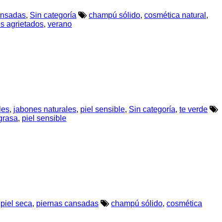
ansadas
,
Sin categoría
champú sólido
,
cosmética natural
,
es agrietados
,
verano
les
,
jabones naturales
,
piel sensible
,
Sin categoría
,
te verde
 grasa
,
piel sensible
,
piel seca
,
piernas cansadas
champú sólido
,
cosmética