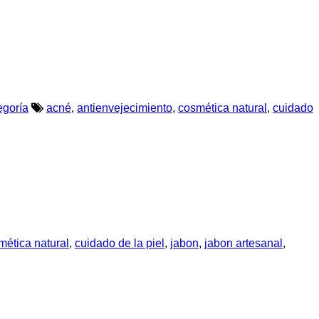
egoría
acné
,
antienvejecimiento
,
cosmética natural
,
cuidado
mética natural
,
cuidado de la piel
,
jabon
,
jabon artesanal
,