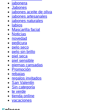
jabonera
Jabones
jabones aceite de oliva
jabones artesanales
jabones naturales
labios
Mascarilla facial
Noticias
novedad
pedicura
pelo seco
pelo sin brillo
piel seca
piel sensible
piernas cansadas
Promoción
rebajas
regalos invitados
San Valentín
Sin categoría
te verde
tienda online
vacaciones
Enlaces