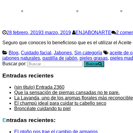
Cómo comprar y condiciones
Garantía de devolución
Preg
28 febrero, 2019
3 marzo, 2019
ENJABONARTE
2 comen
Seguro que conoces lo beneficioso que es el utilizar el Aceite
Blog
,
Cuidado facial
,
Jabones
,
Sin categoría
aceite de o
jabones naturales
,
pastilla de jabón
,
pieles grasas
,
pieles ma
Buscar por:
Buscar
Entradas recientes
(sin título)
Entrada 2360
Que la sensación de piernas cansadas no te pare.
La Lavanda, uno de los aromas florales más reconocible
El champú ideal para cuidar tu cabello seco
Broncéate cuidando tu piel
Entradas recientes:
El otoño nos trae el cambio de armarios