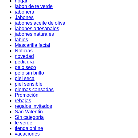
hogar
jabon de te verde
jabonera
Jabones
jabones aceite de oliva
jabones artesanales
jabones naturales
labios
Mascarilla facial
Noticias
novedad
pedicura
pelo seco
pelo sin brillo
piel seca
piel sensible
piernas cansadas
Promoción
rebajas
regalos invitados
San Valentín
Sin categoría
te verde
tienda online
vacaciones