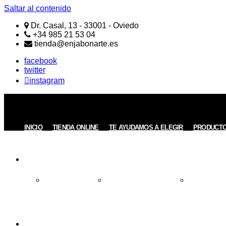
Saltar al contenido
Dr. Casal, 13 - 33001 - Oviedo
+34 985 21 53 04
tienda@enjabonarte.es
facebook
twitter
instagram
ENJABONARTE
Jabones
Naturales
Artesanos
INICIO
TIENDA ONLINE
TE AYUDAMOS A ELEGIR
PRODUCT
REGALOS
Todos los Regalos
Regalos de menos de 15€
Regalos entre
INFORMACIÓN