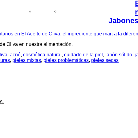
untas frecuentes
Aviso legal
Política de privacidad
Jabone
tarios
en El Aceite de Oliva: el ingrediente que marca la difer
 de Oliva en nuestra alimentación.
liva
,
acné
,
cosmética natural
,
cuidado de la piel
,
jabón sólido
,
j
duras
,
pieles mixtas
,
pieles problemáticas
,
pieles secas
s.