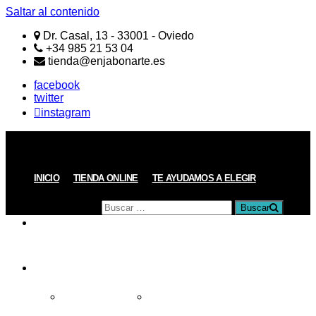
Saltar al contenido
Dr. Casal, 13 - 33001 - Oviedo
+34 985 21 53 04
tienda@enjabonarte.es
facebook
twitter
instagram
ENJABONARTE
Jabones
Naturales
Artesanos
Buscar
INICIO
TIENDA ONLINE
TE AYUDAMOS A ELEGIR
por:
Buscar
PRODUCTOS
REGALOS
Todos los Regalos
Regalos de menos de 15€