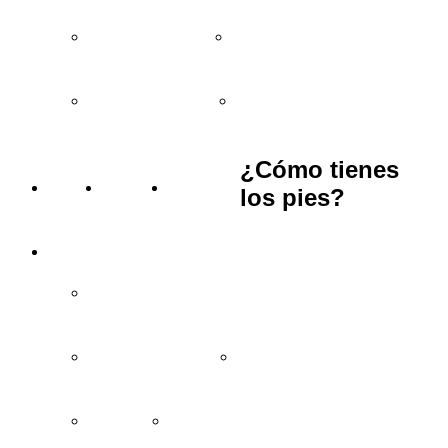
Regalos entre 15 y 25€
Regalos entre 25 y 35€
Regalos de más de 35€
Bodas y eventos
¿Cómo tienes
BLOG
VÍDEOS
TIENDAS
los pies?
INFORMACIÓN
Cómo comprar y condiciones
Garantía de devolución
Preguntas frecuentes
Aviso legal
Política de privacidad