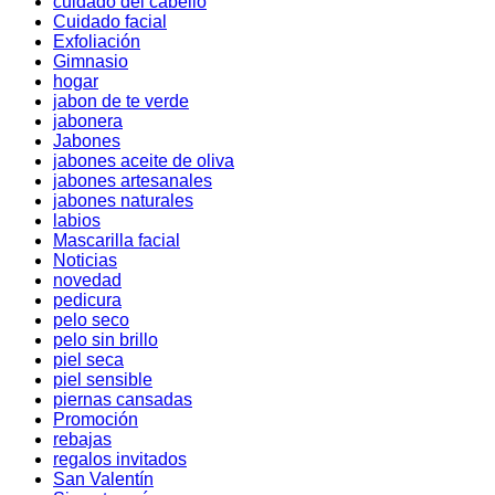
cuidado del cabello
Cuidado facial
Exfoliación
Gimnasio
hogar
jabon de te verde
jabonera
Jabones
jabones aceite de oliva
jabones artesanales
jabones naturales
labios
Mascarilla facial
Noticias
novedad
pedicura
pelo seco
pelo sin brillo
piel seca
piel sensible
piernas cansadas
Promoción
rebajas
regalos invitados
San Valentín