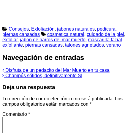
Consejos
,
Exfoliación
,
jabones naturales
,
pedicura
,
piernas cansadas
cosmética natural
,
cuidado de la piel
,
exfoliar
,
jabon de barros del mar muerto
,
mascarilla facial
exfoliante
,
piernas cansadas
,
talones agrietados
,
verano
Navegación de entradas
Disfruta de un pedacito del Mar Muerto en tu casa
Champús sólidos, definitivamente SÍ
Deja una respuesta
Tu dirección de correo electrónico no será publicada.
Los
campos obligatorios están marcados con
*
Comentario
*