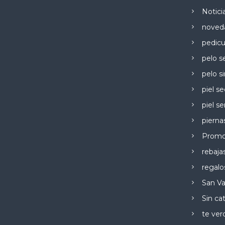
Notici
noved
pedicu
pelo s
pelo si
piel s
piel se
pierna
Promo
rebaja
regalo
San Va
Sin ca
te ver