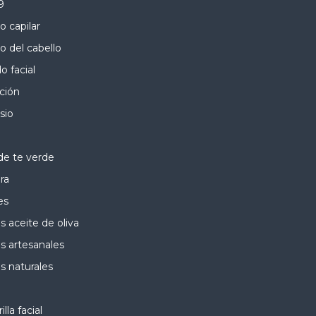
9
o capilar
o del cabello
o facial
ación
sio
de te verde
ra
es
s aceite de oliva
s artesanales
s naturales
lla facial