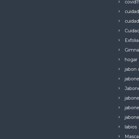
covid1
cuidad
cuidad
Cuidad
Exfoli
Gimna
hogar
jabon 
jabone
Jabon
jabone
jabone
jabone
labios
Mascari