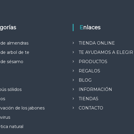
h
o
!
egorías
Enlaces
 de almendras
TIENDA ONLINE
 de arbol de te
TE AYUDAMOS A ELEGIR
e de sésamo
PRODUCTOS
REGALOS
BLOG
ús sólidos
INFORMACIÓN
jos
TIENDAS
vación de los jabones
CONTACTO
virus
ica natural