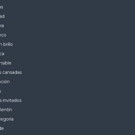
as
ad
ra
eco
n brillo
eca
nsible
s cansadas
ción
s
s invitados
lentín
tegoría
de