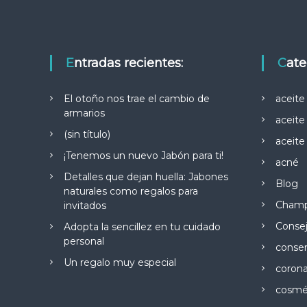
Entradas recientes:
Cat
El otoño nos trae el cambio de
aceite
armarios
aceite
(sin título)
aceit
¡Tenemos un nuevo Jabón para ti!
acné
Detalles que dejan huella: Jabones
Blog
naturales como regalos para
Champ
invitados
Conse
Adopta la sencillez en tu cuidado
personal
conser
Un regalo muy especial
corona
cosmét