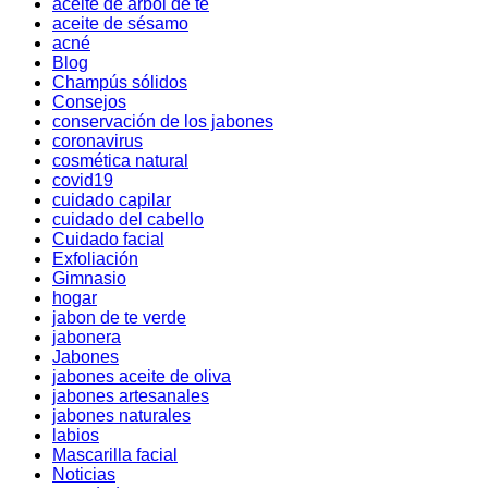
aceite de arbol de te
aceite de sésamo
acné
Blog
Champús sólidos
Consejos
conservación de los jabones
coronavirus
cosmética natural
covid19
cuidado capilar
cuidado del cabello
Cuidado facial
Exfoliación
Gimnasio
hogar
jabon de te verde
jabonera
Jabones
jabones aceite de oliva
jabones artesanales
jabones naturales
labios
Mascarilla facial
Noticias