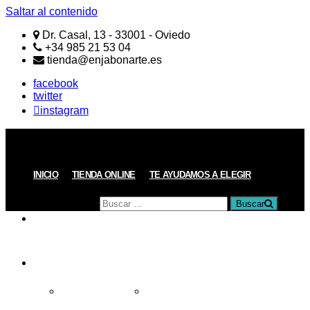
Saltar al contenido
Dr. Casal, 13 - 33001 - Oviedo
+34 985 21 53 04
tienda@enjabonarte.es
facebook
twitter
instagram
ENJABONARTE
Jabones
Naturales
Artesanos
Buscar
INICIO
TIENDA ONLINE
TE AYUDAMOS A ELEGIR
por:
Buscar
PRODUCTOS
REGALOS
Todos los Regalos
Regalos de menos de 15€