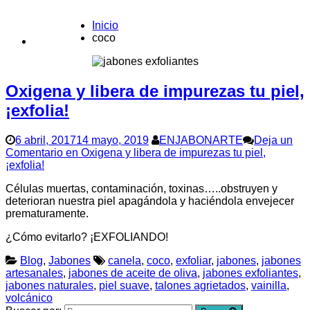
Inicio
coco
CONTACTO
Oxigena y libera de impurezas tu piel,
¡exfolia!
6 abril, 2017
14 mayo, 2019
ENJABONARTE
Deja un
Comentario
en Oxigena y libera de impurezas tu piel,
¡exfolia!
Células muertas, contaminación, toxinas…..obstruyen y
deterioran nuestra piel apagándola y haciéndola envejecer
prematuramente.
¿Cómo evitarlo? ¡EXFOLIANDO!
Blog
,
Jabones
canela
,
coco
,
exfoliar
,
jabones
,
jabones
artesanales
,
jabones de aceite de oliva
,
jabones exfoliantes
,
jabones naturales
,
piel suave
,
talones agrietados
,
vainilla
,
volcánico