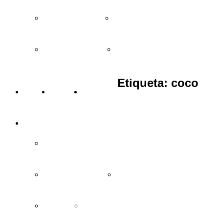
Regalos entre 15 y 25€
Regalos entre 25 y 35€
Regalos de más de 35€
Bodas y eventos
Etiqueta:
coco
BLOG
VÍDEOS
TIENDAS
INFORMACIÓN
Cómo comprar y condiciones
Garantía de devolución
Preguntas frecuentes
Aviso legal
Política de privacidad