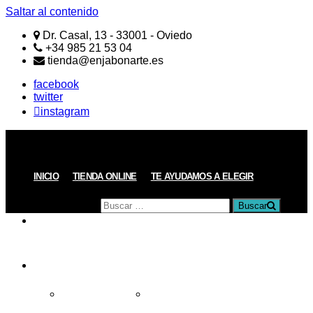
Saltar al contenido
Dr. Casal, 13 - 33001 - Oviedo
+34 985 21 53 04
tienda@enjabonarte.es
facebook
twitter
instagram
ENJABONARTE
Jabones
Naturales
Artesanos
Buscar
INICIO
TIENDA ONLINE
TE AYUDAMOS A ELEGIR
por:
Buscar
PRODUCTOS
REGALOS
Todos los Regalos
Regalos de menos de 15€