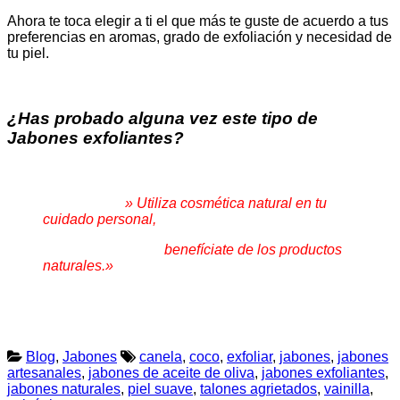
Ahora te toca elegir a ti el que más te guste de acuerdo a tus
preferencias en aromas, grado de exfoliación y necesidad de
tu piel.
¿Has probado alguna vez este tipo de
Jabones exfoliantes?
» Utiliza cosmética natural en tu
cuidado personal,
benefíciate de los productos
naturales.»
Blog
,
Jabones
canela
,
coco
,
exfoliar
,
jabones
,
jabones
artesanales
,
jabones de aceite de oliva
,
jabones exfoliantes
,
jabones naturales
,
piel suave
,
talones agrietados
,
vainilla
,