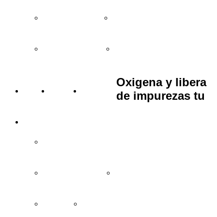
Regalos entre 15 y 25€
Regalos entre 25 y 35€
Regalos de más de 35€
Bodas y eventos
Oxigena y libera
BLOG
VÍDEOS
TIENDAS
de impurezas tu
INFORMACIÓN
Cómo comprar y condiciones
Garantía de devolución
Preguntas frecuentes
Aviso legal
Política de privacidad