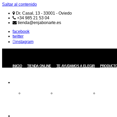
Saltar al contenido
Dr. Casal, 13 - 33001 - Oviedo
+34 985 21 53 04
tienda@enjabonarte.es
facebook
twitter
instagram
ENJABONARTE
Jabones
Naturales
Artesanos
INICIO
TIENDA ONLINE
TE AYUDAMOS A ELEGIR
PRODUCT
REGALOS
Todos los Regalos
Regalos de menos de 15€
Regalos entre
INFORMACIÓN