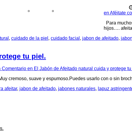
untas frecuentes
Aviso legal
Política de privacidad
en Aféitate c
Para muchos 
hijos…. afeit
tural
,
cuidado de la piel
,
cuidado facial
,
jabon de afeitado
,
jabon
otege tu piel.
n Comentario
en El Jabón de Afeitado natural cuida y protege tu 
co. Muy cremoso, suave y espumoso.Puedes usarlo con o sin bro
a afeitar
,
jabon de afeitado
,
jabones naturales
,
lapuz astringent
s.