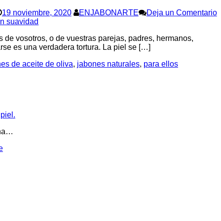
19 noviembre, 2020
ENJABONARTE
Deja un Comentario
on suavidad
de vosotros, o de vuestras parejas, padres, hermanos,
arse es una verdadera tortura. La piel se […]
es de aceite de oliva
,
jabones naturales
,
para ellos
piel.
cha…
e