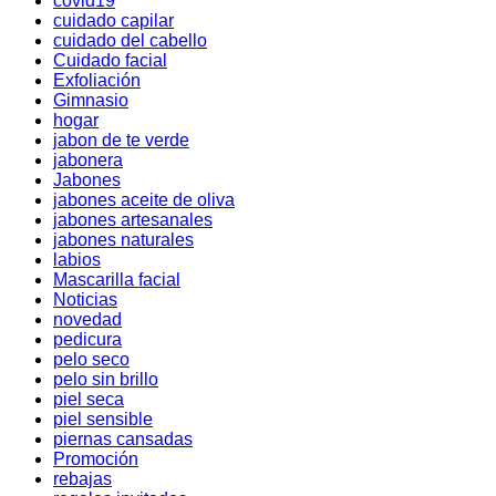
covid19
cuidado capilar
cuidado del cabello
Cuidado facial
Exfoliación
Gimnasio
hogar
jabon de te verde
jabonera
Jabones
jabones aceite de oliva
jabones artesanales
jabones naturales
labios
Mascarilla facial
Noticias
novedad
pedicura
pelo seco
pelo sin brillo
piel seca
piel sensible
piernas cansadas
Promoción
rebajas