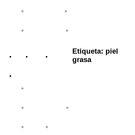
Regalos entre 15 y 25€
Regalos entre 25 y 35€
Regalos de más de 35€
Bodas y eventos
Etiqueta:
piel
BLOG
VÍDEOS
TIENDAS
grasa
INFORMACIÓN
Cómo comprar y condiciones
Garantía de devolución
Preguntas frecuentes
Aviso legal
Política de privacidad