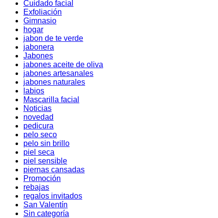
Cuidado facial
Exfoliación
Gimnasio
hogar
jabon de te verde
jabonera
Jabones
jabones aceite de oliva
jabones artesanales
jabones naturales
labios
Mascarilla facial
Noticias
novedad
pedicura
pelo seco
pelo sin brillo
piel seca
piel sensible
piernas cansadas
Promoción
rebajas
regalos invitados
San Valentín
Sin categoría