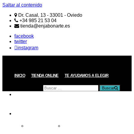
Saltar al contenido
Dr. Casal, 13 - 33001 - Oviedo
+34 985 21 53 04
tienda@enjabonarte.es
facebook
twitter
instagram
ENJABONARTE
Jabones
Naturales
Artesanos
Buscar
INICIO
TIENDA ONLINE
TE AYUDAMOS A ELEGIR
por:
Buscar
PRODUCTOS
REGALOS
Todos los Regalos
Regalos de menos de 15€