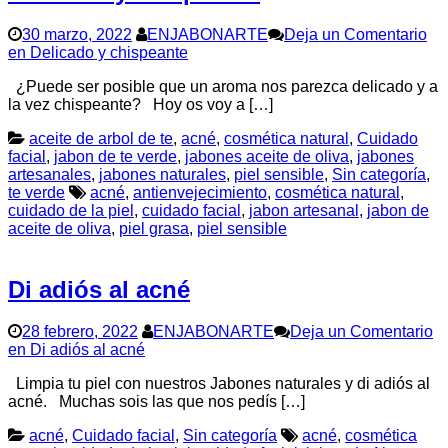
30 marzo, 2022
ENJABONARTE
Deja un Comentario
en Delicado y chispeante
¿Puede ser posible que un aroma nos parezca delicado y a
la vez chispeante? Hoy os voy a […]
aceite de arbol de te
,
acné
,
cosmética natural
,
Cuidado
facial
,
jabon de te verde
,
jabones aceite de oliva
,
jabones
artesanales
,
jabones naturales
,
piel sensible
,
Sin categoría
,
te verde
acné
,
antienvejecimiento
,
cosmética natural
,
cuidado de la piel
,
cuidado facial
,
jabon artesanal
,
jabon de
aceite de oliva
,
piel grasa
,
piel sensible
Di adiós al acné
28 febrero, 2022
ENJABONARTE
Deja un Comentario
en Di adiós al acné
Limpia tu piel con nuestros Jabones naturales y di adiós al
acné. Muchas sois las que nos pedís […]
acné
,
Cuidado facial
,
Sin categoría
acné
,
cosmética