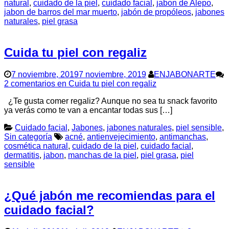
natural
,
cuidado de la piel
,
cuidado facial
,
jabon de Alepo
,
jabon de barros del mar muerto
,
jabón de propóleos
,
jabones
naturales
,
piel grasa
Cuida tu piel con regaliz
7 noviembre, 2019
7 noviembre, 2019
ENJABONARTE
2 comentarios
en Cuida tu piel con regaliz
¿Te gusta comer regaliz? Aunque no sea tu snack favorito
ya verás como te van a encantar todas sus […]
Cuidado facial
,
Jabones
,
jabones naturales
,
piel sensible
,
Sin categoría
acné
,
antienvejecimiento
,
antimanchas
,
cosmética natural
,
cuidado de la piel
,
cuidado facial
,
dermatitis
,
jabon
,
manchas de la piel
,
piel grasa
,
piel
sensible
¿Qué jabón me recomiendas para el
cuidado facial?