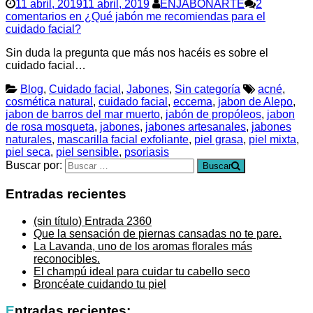
11 abril, 2019
11 abril, 2019
ENJABONARTE
2
comentarios
en ¿Qué jabón me recomiendas para el
cuidado facial?
Sin duda la pregunta que más nos hacéis es sobre el
cuidado facial…
Blog
,
Cuidado facial
,
Jabones
,
Sin categoría
acné
,
cosmética natural
,
cuidado facial
,
eccema
,
jabon de Alepo
,
jabon de barros del mar muerto
,
jabón de propóleos
,
jabon
de rosa mosqueta
,
jabones
,
jabones artesanales
,
jabones
naturales
,
mascarilla facial exfoliante
,
piel grasa
,
piel mixta
,
piel seca
,
piel sensible
,
psoriasis
Buscar por:
Buscar
Entradas recientes
(sin título)
Entrada 2360
Que la sensación de piernas cansadas no te pare.
La Lavanda, uno de los aromas florales más
reconocibles.
El champú ideal para cuidar tu cabello seco
Broncéate cuidando tu piel
Entradas recientes: