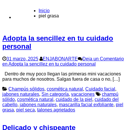
Inicio
piel grasa
CONTACTO
Adopta la sencillez en tu cuidado
personal
31 marzo, 2025
ENJABONARTE
Deja un Comentario
en Adopta la sencillez en tu cuidado personal
Dentro de muy poco llegan las primeras mini vacaciones
para muchos de nosotros. Salgas fuera de casa o no, […]
Champús sólidos
,
cosmética natural
,
Cuidado facial
,
jabones naturales
,
Sin categoría
,
vacaciones
champú
sólido
,
cosmética natural
,
cuidado de la piel
,
cuidado del
cabello
,
jabones naturales
,
mascarilla facial exfoliante
,
piel
grasa
,
piel seca
,
talones agrietados
Delicado y chispeante